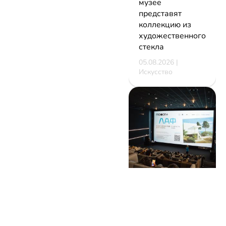
музее
представят
коллекцию из
художественного
стекла
05.08.2026 |
Искусство
В Минске
стартует
фестиваль