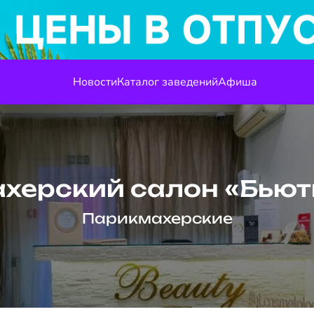
Новости
Каталог заведений
Афиша
херский салон «Бьют
Парикмахерские