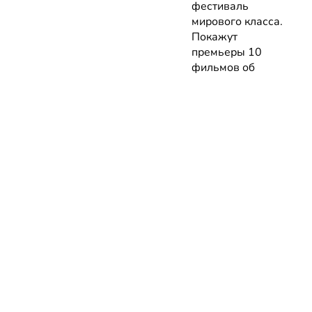
фестиваль
мирового класса.
Покажут
премьеры 10
фильмов об
архитектуре и
урбанистике с
лекциями
экспертов
05.08.2026 | Анонсы
НОВОСТИ
КАТАЛОГ
КОНТАКТЫ
Актуальное
ЗАВЕДЕНИЙ
reklama@dosug.
Репортажи
Еда и
Фитнес и
info@dosug.by
Анонсы
напитки
спорт
ИП Резько Ром
Новости
Развлечения
Обучение
Николаевич УН