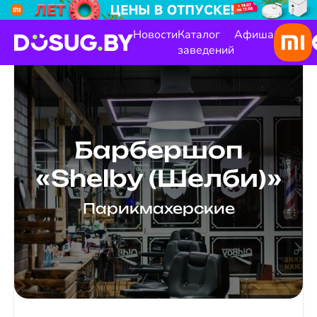
Новости
Каталог
Афиша
заведений
Барбершоп
«Shelby (Шелби)»
Парикмахерские