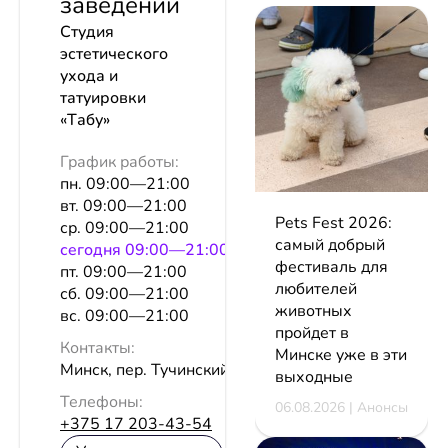
заведении
Студия
эстетического
ухода и
татуировки
«Tабу»
График работы:
пн. 09:00—21:00
вт. 09:00—21:00
Pets Fest 2026:
ср. 09:00—21:00
самый добрый
сeгодня 09:00—21:00
фестиваль для
пт. 09:00—21:00
любителей
сб. 09:00—21:00
животных
вс. 09:00—21:00
пройдет в
Контакты:
Минске уже в эти
Минск, пер. Тучинский, 2, оф. 22
выходные
Телефоны:
06.08.2026 | Анонсы
+375 17 203-43-54