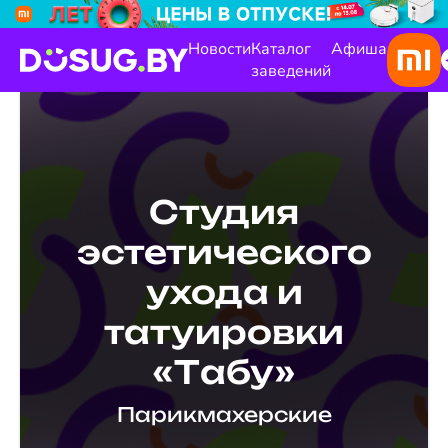
Новости
Каталог
Афиша
заведений
Студия
эстетического
ухода и
татуировки
«Tабу»
Парикмахерские