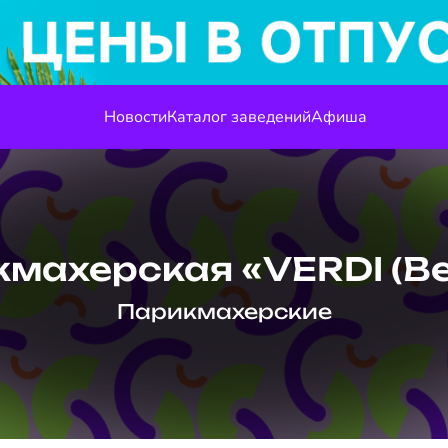
Новости
Каталог заведений
Афиша
махерская «VERDI (В
Парикмахерские