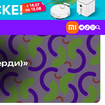
ерди)»