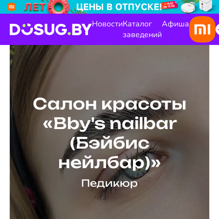
Новости
Каталог
Афиша
заведений
Салон красоты
«Bby's nailbar
(Бэйбис
нейлбар)»
Педикюр