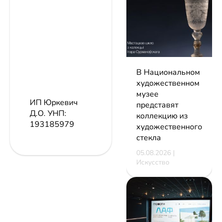
В Национальном
художественном
музее
ИП Юркевич
представят
Д.О.
УНП:
коллекцию из
193185979
художественного
стекла
05.08.2026 |
Искусство