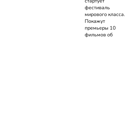
стартует
фестиваль
мирового класса.
Покажут
премьеры 10
фильмов об
архитектуре и
урбанистике с
лекциями
экспертов
05.08.2026 | Анонсы
НОВОСТИ
КАТАЛОГ
КОНТАКТЫ
Актуальное
ЗАВЕДЕНИЙ
reklama@dosug.
Репортажи
Еда и
Фитнес и
info@dosug.by
Анонсы
напитки
спорт
ИП Резько Ром
Новости
Развлечения
Обучение
Николаевич УН