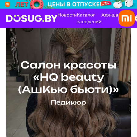
Новости
Каталог
Афиша
заведений
Салон красоты
«HQ beauty
(АшКью бьюти)»
Педикюр