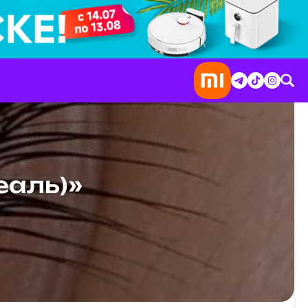
еаль)»