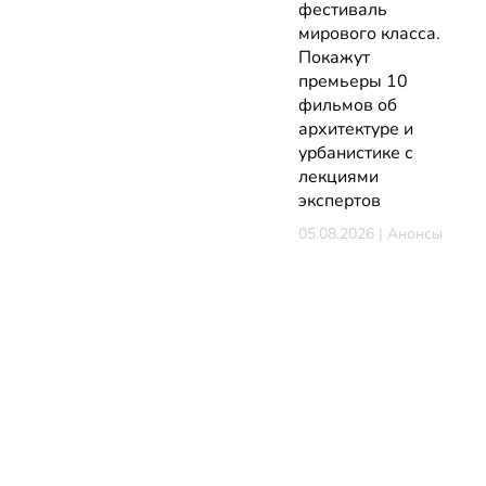
фестиваль
мирового класса.
Покажут
премьеры 10
фильмов об
архитектуре и
урбанистике с
лекциями
экспертов
05.08.2026 | Анонсы
НОВОСТИ
КАТАЛОГ
КОНТАКТЫ
Актуальное
ЗАВЕДЕНИЙ
reklama@dosug.
Репортажи
Еда и
Фитнес и
info@dosug.by
Анонсы
напитки
спорт
ИП Резько Ром
Новости
Развлечения
Обучение
Николаевич УН