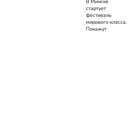
В Минске
стартует
фестиваль
мирового класса.
Покажут
премьеры 10
фильмов об
архитектуре и
урбанистике с
лекциями
экспертов
05.08.2026 | Анонсы
НОВОСТИ
КАТАЛОГ
КОНТАКТЫ
Актуальное
ЗАВЕДЕНИЙ
reklama@dosug.
Репортажи
Еда и
Фитнес и
info@dosug.by
Анонсы
напитки
спорт
ИП Резько Ром