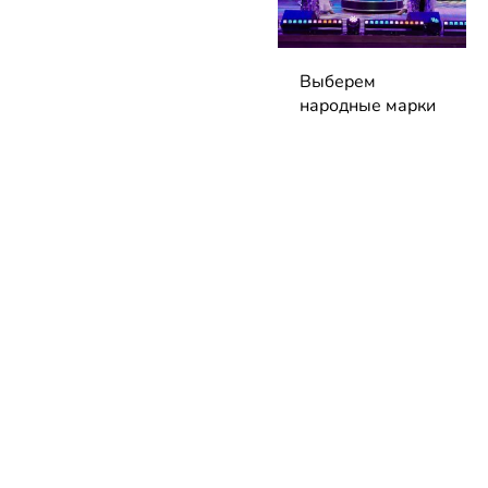
Выберем
народные марки
вместе:
заполните
анкеты премии
до 7 сентября!
04.08.2026 | Блог
НОВОСТИ
КАТАЛОГ
КОНТАКТЫ
Актуальное
ЗАВЕДЕНИЙ
reklama@dosug.
Репортажи
Еда и
Фитнес и
info@dosug.by
Анонсы
напитки
спорт
ИП Резько Ром
Новости
Развлечения
Обучение
Николаевич УН