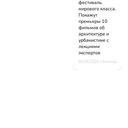
фестиваль
мирового класса.
Покажут
премьеры 10
фильмов об
архитектуре и
урбанистике с
лекциями
экспертов
05.08.2026 | Анонсы
НОВОСТИ
КАТАЛОГ
КОНТАКТЫ
Актуальное
ЗАВЕДЕНИЙ
reklama@dosug.
Репортажи
Еда и
Фитнес и
info@dosug.by
Анонсы
напитки
спорт
ИП Резько Ром
Новости
Развлечения
Обучение
Николаевич УН