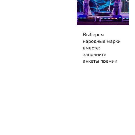
Выберем
народные марки
вместе:
заполните
анкеты премии
до 7 сентября!
04.08.2026 | Блог
НОВОСТИ
КАТАЛОГ
КОНТАКТЫ
Актуальное
ЗАВЕДЕНИЙ
reklama@dosug.
Репортажи
Еда и
Фитнес и
info@dosug.by
Анонсы
напитки
спорт
ИП Резько Ром