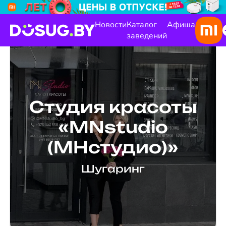
Новости
Каталог
Афиша
заведений
Студия красоты
«MNstudio
(МНстудио)»
Шугаринг