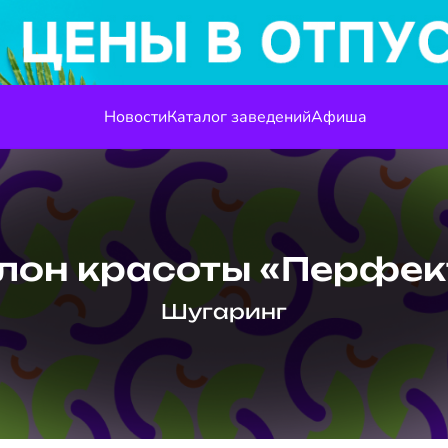
Новости
Каталог заведений
Афиша
лон красоты «Перфек
Шугаринг