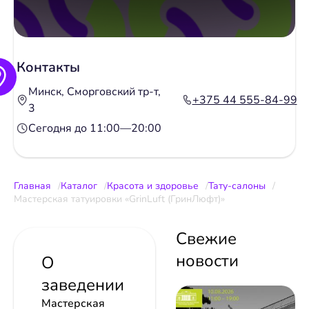
Контакты
Минск, Сморговский тр-т,
+375 44 555-84-99
3
Сегодня до 11:00—20:00
Главная
Каталог
Красота и здоровье
Тату-салоны
Мастерская татуировки «GrinLuft (ГринЛюфт)»
Свежие
новости
О
заведении
Мастерская