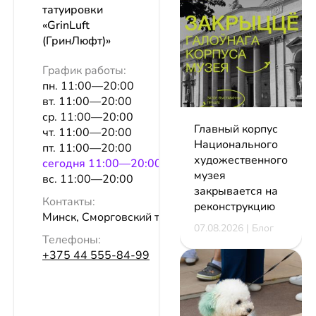
татуировки
«GrinLuft
(ГринЛюфт)»
График работы:
пн. 11:00—20:00
вт. 11:00—20:00
ср. 11:00—20:00
Главный корпус
чт. 11:00—20:00
Национального
пт. 11:00—20:00
художественного
сeгодня 11:00—20:00
музея
вс. 11:00—20:00
закрывается на
Контакты:
реконструкцию
Минск, Сморговский тр-т, 3
07.08.2026 | Блог
Телефоны:
+375 44 555-84-99