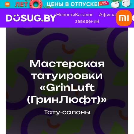
Новости
Каталог
Афиша
заведений
Мастерская
татуировки
«GrinLuft
(ГринЛюфт)»
Тату-салоны