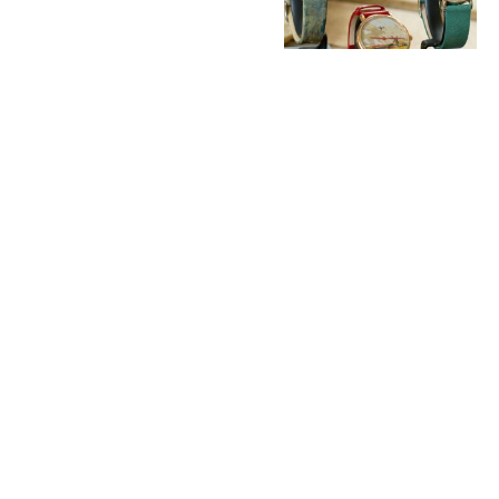
«Луч»
представил
лимитированную
коллекцию
часов,
посвященную
творчеству
великого
французского
художника
03.08.2026 |
Новинка