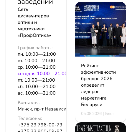
заведении
Сеть
дискаунтеров
оптики и
медтехники
«ПрофОптика»
График работы:
пн. 10:00—21:00
вт. 10:00—21:00
Рейтинг
ср. 10:00—21:00
эффективности
сeгодня 10:00—21:00
брендов 2026
пт. 10:00—21:00
определит
сб. 10:00—21:00
лидеров
вс. 10:00—21:00
маркетинга
Контакты:
Беларуси
Минск, пр-т Независимости, 181
05.08.2026 | Блог
Телефоны:
+375 29 796-00-79
+375 33 900-09-87