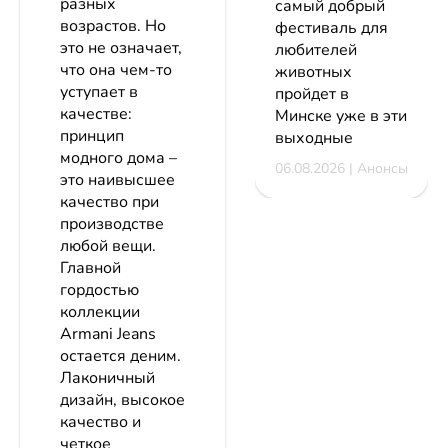
разных
самый добрый
возрастов. Но
фестиваль для
это не означает,
любителей
что она чем-то
животных
уступает в
пройдет в
качестве:
Минске уже в эти
принцип
выходные
модного дома –
06.08.2026 | Анонсы
это наивысшее
качество при
производстве
любой вещи.
Главной
гордостью
коллекции
Armani Jeans
остается деним.
Лаконичный
дизайн, высокое
качество и
четкое