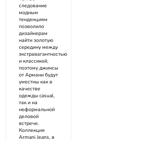
следование
модным
тенденциям
позволило
дизайнерам
найти золотую
середину между
экстравагантностью
и классикой,
поэтому джинсы
от Армани будут
уместны как в
качестве
одежды casual,
так и на
неформальной
деловой
встрече.
Коллекция
Armani Jeans, в