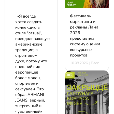
Фестиваль
«Я всегда
маркетинга и
хотел создать
рекламы Лама
коллекцию в
2026
стиле "casual",
представила
преодолевающую
систему оценки
американские
конкурсных
традиции; в
проектов
строптивом
духе, потому что
10.08.2026 | Блог
внешний вид
европейцев
более моден,
спортивен и
сексуален. Это
образ ARMANI
JEANS: верный,
энергичный и
чувственный»