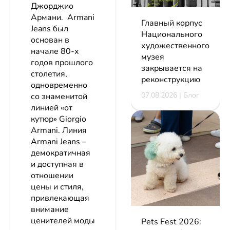
Джорджио
Армани. Armani
Главный корпус
Jeans был
Национального
основан в
художественного
начале 80-х
музея
годов прошлого
закрывается на
столетия,
реконструкцию
одновременно
07.08.2026 | Блог
со знаменитой
линией «от
кутюр» Giorgio
Armani. Линия
Armani Jeans –
демократичная
и доступная в
отношении
цены и стиля,
привлекающая
внимание
ценителей моды
Pets Fest 2026: