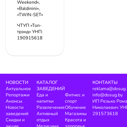
Weekend»,
«Baldinini»,
«TWIN-SET»
ЧТУП «Топ-
трэнд»
УНП:
190915618
НОВОСТИ
КАТАЛОГ
КОНТАКТЫ
Актуальное
ЗАВЕДЕНИЙ
reklama@dosug.
Репортажи
Еда и
Фитнес и
info@dosug.by
Анонсы
напитки
спорт
ИП Резько Ром
Новости
Развлечения
Обучение
Николаевич УН
заведений
Активный
Магазины
291573618
Скидки и
отдых
Красота и
акции
Медицина
здоровье