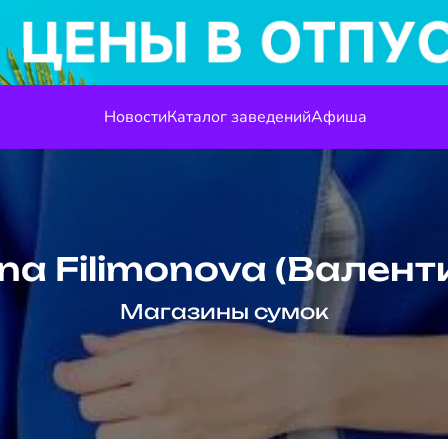
Новости
Каталог заведений
Афиша
ina Filimonova (Вален
Магазины сумок