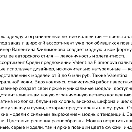
юю одежду и ограниченные летние коллекции — представл
и под заказ и широкий ассортимент уже полюбившихся пози
изайнер Валентина Филимонова создает модную и комфортн
ты ее авторского стиля — лаконичность и элегантность.
сортимент Среди предложений Valentina Filimonova пальт
рые использует дизайнер, исключительно натуральные — к
дставленных моделей от 3 до 6 млн руб. Также Valentina
туральной кожи. Вдохновляясь стилистикой работ известны
r, дизайнер создает свои яркие и уникальные модели, доступ
редставит клиенткам новую ограниченную летнюю коллекцию
сатина и хлопка, блузки из хлопка, вискозы, шифона и шелк
ому заказу и сумки, которые представлены в шоу-руме. С
ческие модели с сильным выражением модных тенденций. С
нтки. Цветовые решения разнообразны. Можно встретить ка
е, серые модели, так и яркие позиции цвета фуксии, инд