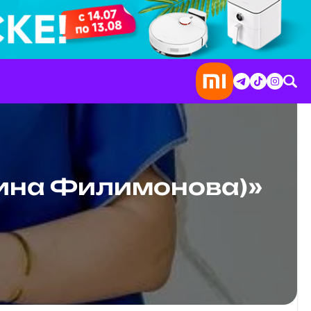
тина Филимонова)»