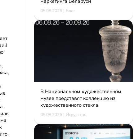
маркетинга Беларуси
05.08.2026 | Блог
яет
ций
ую
о,
ожа,
х
В Национальном художественном
ные
музее представят коллекцию из
:
художественного стекла
а.
тиль
05.08.2026 | Искусство
ама
к
иго,