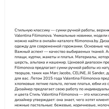
Стильную классику — сумки ручной работы, верхн
Valentina Filimonova. Уникальные новинки, модел
можно найти в онлайн-каталоге filimonova.by. Д
одежду для современной горожанки. Основные чер
Важный аспект — качество выбираемых тканей. Ас
плащи, куртки, жакеты и платья. Материалы, кото
шерсть, альпака и кашемир. Ценовой диапазон пре
Filimonova предлагает сумки ручной работы из на
творцов, таких как Marc Jacobs, CELINE, Jil Sande
для вас. Летом 2015 года Valentina Filimonova п
хлопковые летние пальто, легкие платья, юбки из 
Дизайнер предлагает свою работу по индивидуальн
и цвета Стиль Valentina Filimonova — это класси
дизайнер утверждает: она знает, чего хотят клие
нежные пастельные: бежевые, коричневые, молочны