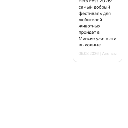
Pets Fest 2026:
самый добрый
фестиваль для
любителей
животных
пройдет в
Минске уже в эти
выходные
06.08.2026 | Анонсы
НОВОСТИ
КАТАЛОГ
КОНТАКТЫ
Актуальное
ЗАВЕДЕНИЙ
reklama@dosug.
Репортажи
Еда и
Фитнес и
info@dosug.by
Анонсы
напитки
спорт
ИП Резько Ром
Новости
Развлечения
Обучение
Николаевич УН
заведений
Активный
Магазины
291573618
Скидки и
отдых
Красота и