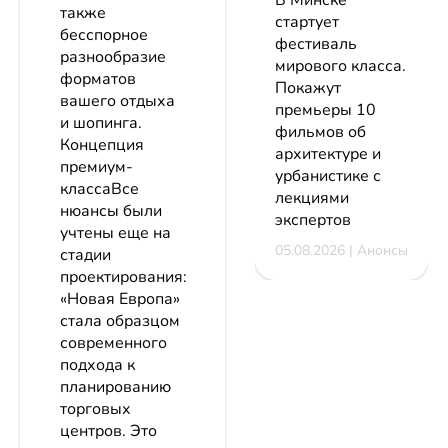
В Минске
также
стартует
бесспорное
фестиваль
разнообразие
мирового класса.
форматов
Покажут
вашего отдыха
премьеры 10
и шопинга.
фильмов об
Концепция
архитектуре и
премиум-
урбанистике с
классаВсе
лекциями
нюансы были
экспертов
учтены еще на
05.08.2026 | Анонсы
стадии
проектирования:
«Новая Европа»
стала образцом
современного
подхода к
планированию
торговых
центров. Это