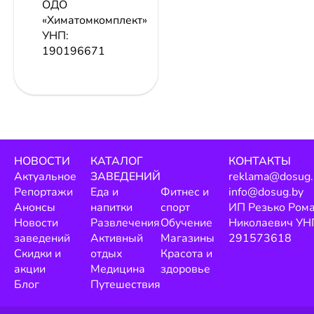
ОДО
«Химатомкомплект»
УНП:
190196671
НОВОСТИ
КАТАЛОГ
КОНТАКТЫ
Актуальное
ЗАВЕДЕНИЙ
reklama@dosug.
Репортажи
Еда и
Фитнес и
info@dosug.by
Анонсы
напитки
спорт
ИП Резько Ром
Новости
Развлечения
Обучение
Николаевич УН
заведений
Активный
Магазины
291573618
Скидки и
отдых
Красота и
акции
Медицина
здоровье
Блог
Путешествия