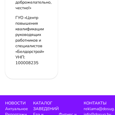
доброжелательно,
честно!»
ГУО «Центр
повышения
квалификации
руководящих
работников и
специалистов
«Белдорстрой»
УНП:
100008235
НОВОСТИ
КАТАЛОГ
КОНТАКТЫ
Актуальное
ЗАВЕДЕНИЙ
reklama@dosug.
Репортажи
Еда и
Фитнес и
info@dosug.by