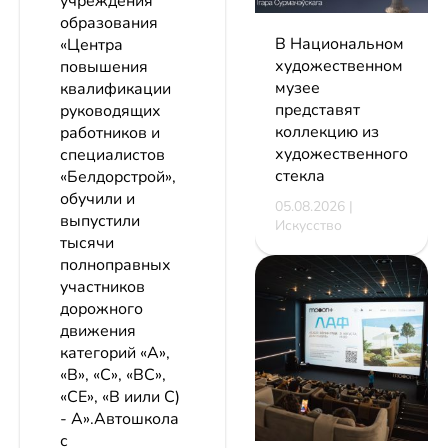
учреждения
образования
В Национальном
«Центра
художественном
повышения
музее
квалификации
представят
руководящих
коллекцию из
работников и
художественного
специалистов
стекла
«Белдорстрой»,
обучили и
05.08.2026 |
выпустили
Искусство
тысячи
полноправных
участников
дорожного
движения
категорий «А»,
«В», «С», «ВС»,
«СЕ», «В иили С)
- А».Автошкола
с