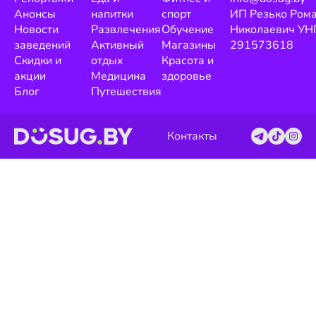
Анонсы
напитки
спорт
ИП Резько Ром
Новости
Развлечения
Обучение
Николаевич УН
заведений
Активный
Магазины
291573618
Скидки и
отдых
Красота и
акции
Медицина
здоровье
Блог
Путешествия
Контакты