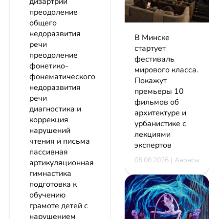
дизартрии
преодоление
общего
недоразвития
В Минске
речи
стартует
преодоление
фестиваль
фонетико-
мирового класса.
фонематического
Покажут
недоразвития
премьеры 10
речи
фильмов об
диагностика и
архитектуре и
коррекция
урбанистике с
нарушений
лекциями
чтения и письма
экспертов
пассивная
05.08.2026 | Анонсы
артикуляционная
гимнастика
подготовка к
обучению
грамоте детей с
нарушением