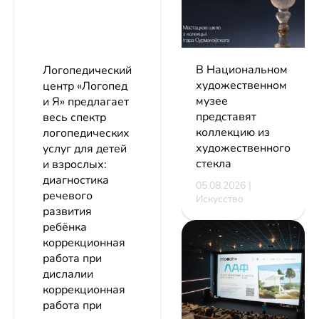
В Национальном
Логопедический
художественном
центр «Логопед
музее
и Я» предлагает
представят
весь спектр
коллекцию из
логопедических
художественного
услуг для детей
стекла
и взрослых:
диагностика
05.08.2026 |
речевого
Искусство
развития
ребёнка
коррекционная
работа при
дислалии
коррекционная
работа при