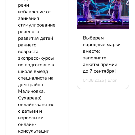
речи
избавление от
заикания
стимулирование
речевого
Выберем
развития детей
народные марки
раннего
вместе:
возраста
заполните
экспресс-курсы
анкеты премии
по подготовке к
до 7 сентября!
школе выезд
специалиста на
04.08.2026 | Блог
дом (район
Малиновка,
Сухарево)
онлайн-занятия
с детьми и
взрослыми
онлайн-
консультации