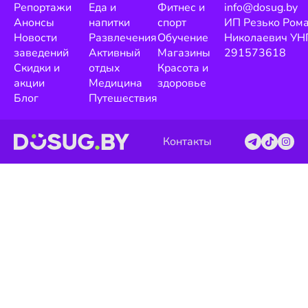
Репортажи
Еда и
Фитнес и
info@dosug.by
Анонсы
напитки
спорт
ИП Резько Ром
Новости
Развлечения
Обучение
Николаевич УН
заведений
Активный
Магазины
291573618
Скидки и
отдых
Красота и
акции
Медицина
здоровье
Блог
Путешествия
Контакты