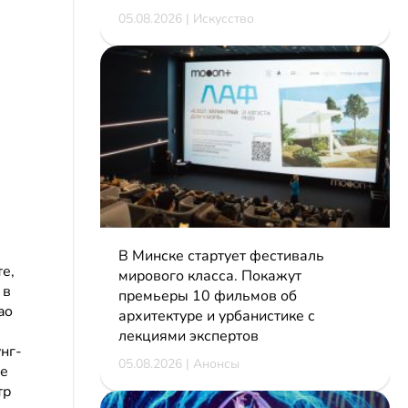
05.08.2026 | Искусство
В Минске стартует фестиваль
е,
мирового класса. Покажут
 в
премьеры 10 фильмов об
ao
архитектуре и урбанистике с
лекциями экспертов
унг-
05.08.2026 | Анонсы
ые
тр