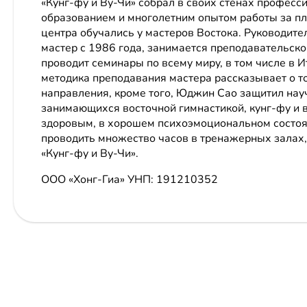
«Кунг-фу и Ву-Чи» собрал в своих стенах профес
образованием и многолетним опытом работы за пл
центра обучались у мастеров Востока. Руководит
мастер с 1986 года, занимается преподавательск
проводит семинары по всему миру, в том числе в 
методика преподавания мастера рассказывает о т
направления, кроме того, Юджин Сао защитил нау
занимающихся восточной гимнастикой, кунг-фу и в
здоровым, в хорошем психоэмоциональном состоян
проводить множество часов в тренажерных залах,
«Кунг-фу и Ву-Чи».
ООО «Хонг-Гиа»
УНП: 191210352