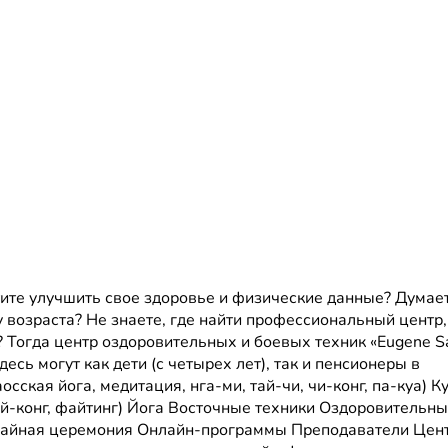
тите улучшить свое здоровье и физические данные? Думает
у возраста? Не знаете, где найти профессиональный центр,
 Тогда центр оздоровительных и боевых техник «Eugene S
есь могут как дети (с четырех лет), так и пенсионеры в
сская йога, медитация, нга-ми, тай-чи, чи-конг, па-куа) К
ной-конг, файтинг) Йога Восточные техники Оздоровительн
Чайная церемония Онлайн-программы Преподаватели Цен