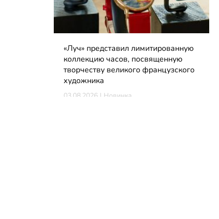
«Луч» представил лимитированную
коллекцию часов, посвященную
творчеству великого французского
художника
03.08.2026 | Новинка
КОНТАКТЫ
reklama@dosug.by
info@dosug.by
ИП Резько Роман Николаевич
УНП: 291573618