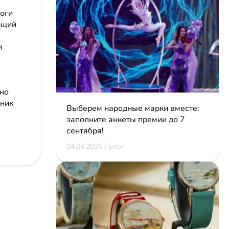
оги
ющий
я
ьно
хник
Выберем народные марки вместе:
заполните анкеты премии до 7
сентября!
04.08.2026 | Блог