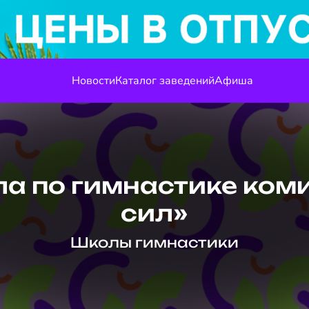
Новости
Каталог заведений
Афиша
а по гимнастике ком
сил»
Школы гимнастики