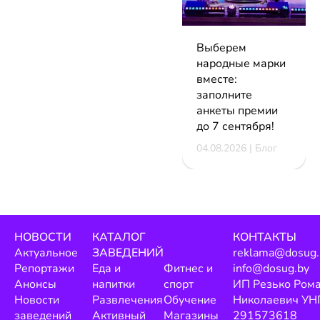
Выберем
народные марки
вместе:
заполните
анкеты премии
до 7 сентября!
04.08.2026 | Блог
НОВОСТИ
КАТАЛОГ
КОНТАКТЫ
Актуальное
ЗАВЕДЕНИЙ
reklama@dosug.
Репортажи
Еда и
Фитнес и
info@dosug.by
Анонсы
напитки
спорт
ИП Резько Ром
Новости
Развлечения
Обучение
Николаевич УН
заведений
Активный
Магазины
291573618