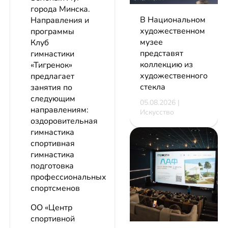
города Минска.
В Национальном
Направления и
художественном
программы
музее
Клуб
представят
гимнастики
коллекцию из
«Тигренок»
художественного
предлагает
стекла
занятия по
следующим
05.08.2026 |
направлениям:
Искусство
оздоровительная
гимнастика
спортивная
гимнастика
подготовка
профессиональных
спортсменов
ОО «Центр
спортивной