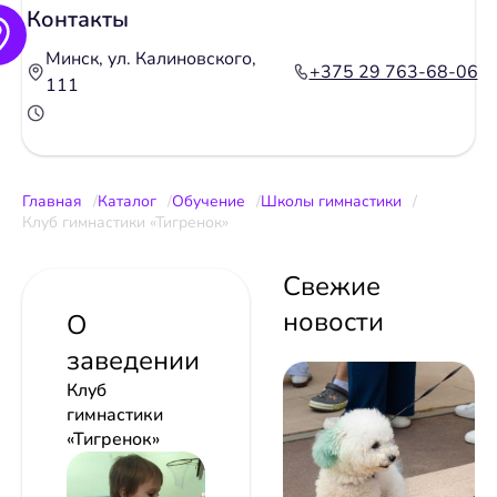
Контакты
Минск, ул. Калиновского,
+375 29 763-68-06
111
Главная
Каталог
Обучение
Школы гимнастики
Клуб гимнастики «Тигренок»
Свежие
новости
О
заведении
Клуб
гимнастики
«Тигренок»