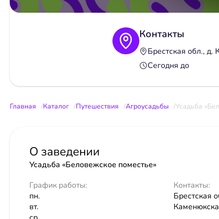
Контакты
Брестская обл., д.
Сегодня до
Главная
Каталог
Путешествия
Агроусадьбы
Усадьба «Бе
О заведении
Усадьба «Беловежское поместье»
График работы:
Контакты:
пн.
Брестская об
вт.
Каменюкска
ср.