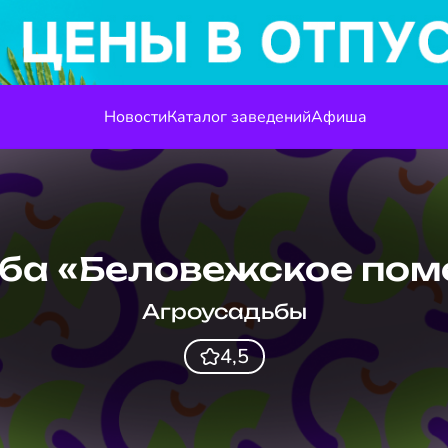
Новости
Каталог заведений
Афиша
ба «Беловежское пом
Агроусадьбы
4,5