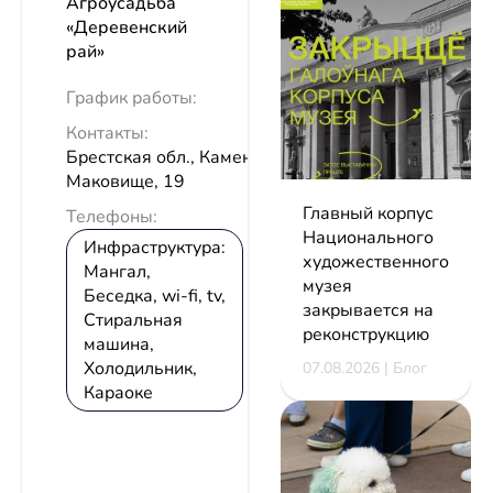
Агроусадьба
«Деревенский
рай»
График работы:
Контакты:
Брестская обл., Каменецкий р-н, д.
Маковище, 19
Главный корпус
Телефоны:
Национального
Инфраструктура:
художественного
Мангал,
музея
Беседка, wi-fi, tv,
закрывается на
Стиральная
реконструкцию
машина,
Холодильник,
07.08.2026 | Блог
Караоке