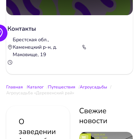
Контакты
Брестская обл.,
Каменецкий р-н, д.
Маковище, 19
Главная
Каталог
Путешествия
Агроусадьбы
Агроусадьба «Деревенский рай»
Свежие
новости
О
заведении