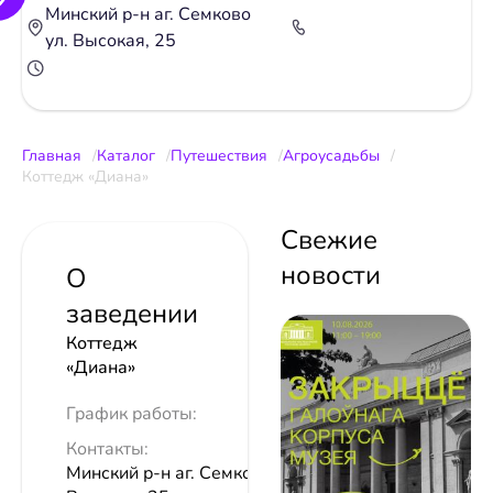
Минский р-н аг. Семково
ул. Высокая, 25
Главная
Каталог
Путешествия
Агроусадьбы
Коттедж «Диана»
Свежие
новости
О
заведении
Коттедж
«Диана»
График работы:
Контакты:
Минский р-н аг. Семково ул.