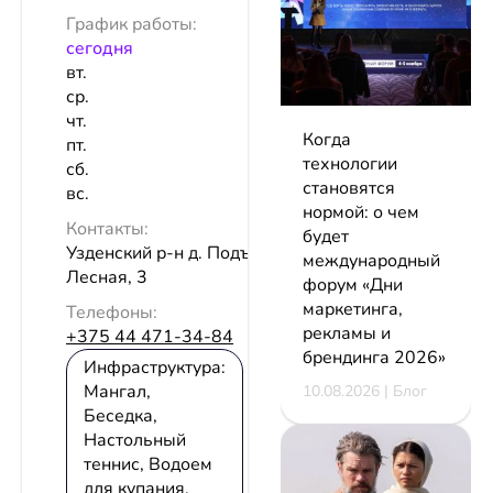
График работы:
сeгодня
вт.
ср.
чт.
Когда
пт.
технологии
сб.
становятся
вс.
нормой: о чем
Контакты:
будет
Узденский р-н д. Подъельники ул.
международный
Лесная, 3
форум «Дни
маркетинга,
Телефоны:
рекламы и
+375 44 471-34-84
брендинга 2026»
Инфраструктура:
Мангал,
10.08.2026 | Блог
Беседка,
Настольный
теннис, Водоем
для купания,