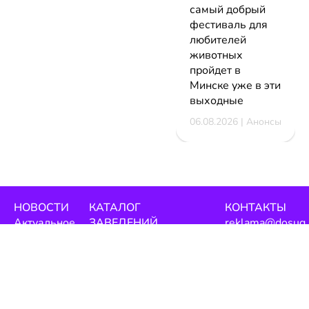
самый добрый
фестиваль для
любителей
животных
пройдет в
Минске уже в эти
выходные
06.08.2026 | Анонсы
НОВОСТИ
КАТАЛОГ
КОНТАКТЫ
Актуальное
ЗАВЕДЕНИЙ
reklama@dosug.
Репортажи
Еда и
Фитнес и
info@dosug.by
Анонсы
напитки
спорт
ИП Резько Ром
Новости
Развлечения
Обучение
Николаевич УН
заведений
Активный
Магазины
291573618
Скидки и
отдых
Красота и