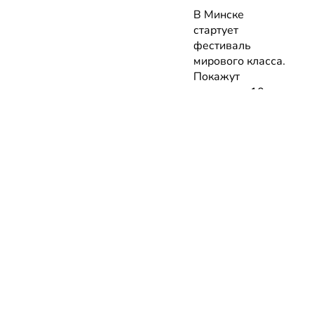
В Минске
стартует
фестиваль
мирового класса.
Покажут
премьеры 10
фильмов об
архитектуре и
урбанистике с
лекциями
экспертов
05.08.2026 | Анонсы
НОВОСТИ
КАТАЛОГ
КОНТАКТЫ
Актуальное
ЗАВЕДЕНИЙ
reklama@dosug.
Репортажи
Еда и
Фитнес и
info@dosug.by