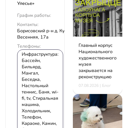
Улесье»
График работы:
Контакты:
Борисовский р-н д. Кургановка ул.
Весенняя, 17а
Главный корпус
Телефоны:
Национального
Инфраструктура:
художественного
Бассейн,
музея
Бильярд,
закрывается на
Мангал,
реконструкцию
Беседка,
Настольный
07.08.2026 | Блог
теннис, Баня, wi-
fi, tv, Стиральная
машина,
Холодильник,
Телефон,
Караоке, Камин,