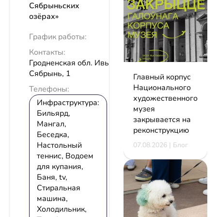
Сябрыньских
озёрах»
График работы:
Контакты:
Гродненская обл. Ивьевский р-н д.
Сябрынь, 1
Главный корпус
Национального
Телефоны:
художественного
Инфраструктура:
музея
Бильярд,
закрывается на
Мангал,
реконструкцию
Беседка,
Настольный
07.08.2026 | Блог
теннис, Водоем
для купания,
Баня, tv,
Стиральная
машина,
Холодильник,