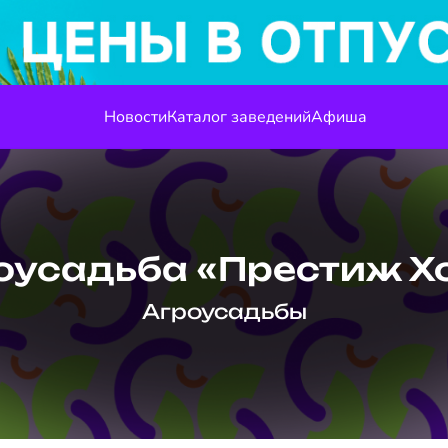
Новости
Каталог заведений
Афиша
оусадьба «Престиж Х
Агроусадьбы