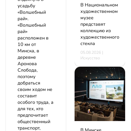
В Национальном
усадьбу
художественном
«Волшебный
музее
рай».
представят
«Волшебный
коллекцию из
рай»
художественного
расположен в
стекла
10 км от
Минска, в
05.08.2026 |
деревне
Искусство
Аронова
Слобода,
поэтому
добраться
своим ходом не
составит
особого труда, а
для тех, кто
предпочитает
общественный
транспорт,
В Минске