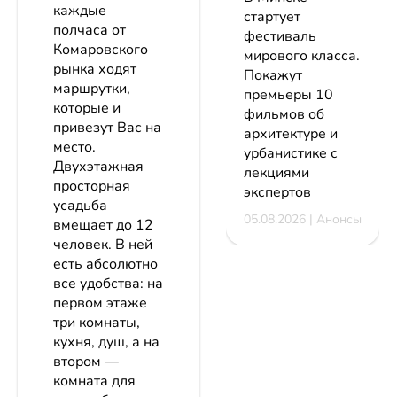
каждые
стартует
полчаса от
фестиваль
Комаровского
мирового класса.
рынка ходят
Покажут
маршрутки,
премьеры 10
которые и
фильмов об
привезут Вас на
архитектуре и
место.
урбанистике с
Двухэтажная
лекциями
просторная
экспертов
усадьба
05.08.2026 | Анонсы
вмещает до 12
человек. В ней
есть абсолютно
все удобства: на
первом этаже
три комнаты,
кухня, душ, а на
втором —
комната для