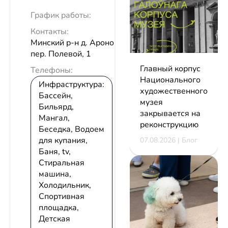
График работы:
Контакты:
Минский р-н д. Аронова Слобода
пер. Полевой, 1
Главный корпус
Телефоны:
Национального
Инфраструктура:
художественного
Бассейн,
музея
Бильярд,
закрывается на
Мангал,
реконструкцию
Беседка, Водоем
для купания,
07.08.2026 | Блог
Баня, tv,
Стиральная
машина,
Холодильник,
Спортивная
площадка,
Детская