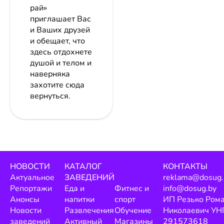
рай»
приглашает Вас
и Ваших друзей
и обещает, что
здесь отдохнете
душой и телом и
наверняка
захотите сюда
вернуться.
НОВОСТИ
КАТАЛОГ
КОНТАКТЫ
Актуальное
ЗАВЕДЕНИЙ
reklama@dosug.
Репортажи
Еда и
Фитнес и
info@dosug.by
Анонсы
напитки
спорт
ИП Резько Ром
Новости
Развлечения
Обучение
Николаевич УН
заведений
Активный
Магазины
291573618