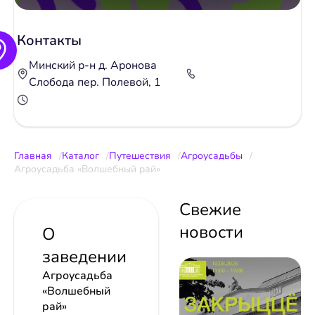
Контакты
Минский р-н д. Аронова
Слобода пер. Полевой, 1
Главная
Каталог
Путешествия
Агроусадьбы
Агроусадьба «Волшебный рай»
Свежие
новости
О
заведении
Агроусадьба
«Волшебный
рай»