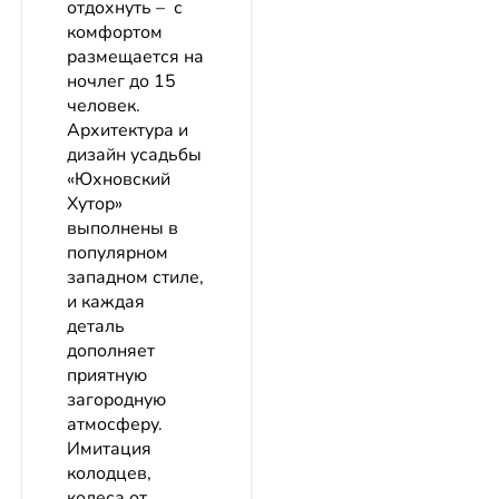
отдохнуть – с
комфортом
размещается на
ночлег до 15
человек.
Архитектура и
дизайн усадьбы
«Юхновский
Хутор»
выполнены в
популярном
западном стиле,
и каждая
деталь
дополняет
приятную
загородную
атмосферу.
Имитация
колодцев,
колеса от