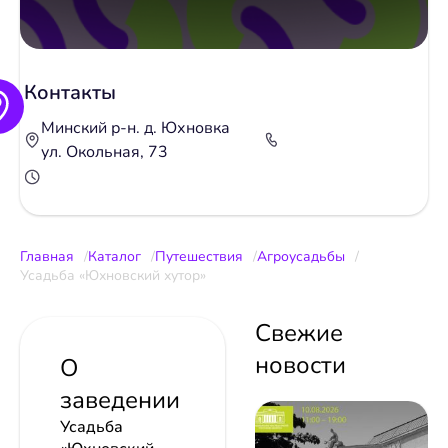
Контакты
Минский р-н. д. Юхновка
ул. Окольная, 73
Главная
Каталог
Путешествия
Агроусадьбы
Усадьба «Юхновский хутор»
Свежие
новости
О
заведении
Усадьба