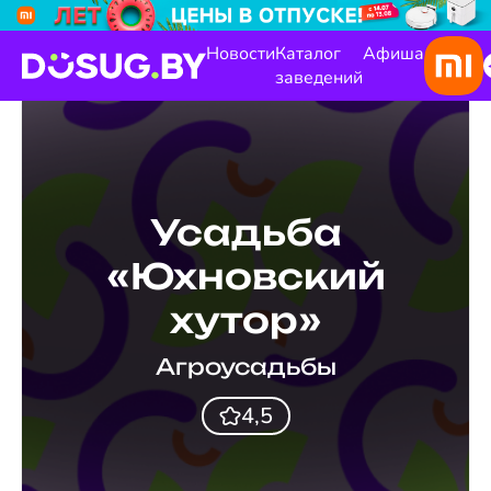
Новости
Каталог
Афиша
заведений
Усадьба
«Юхновский
хутор»
Агроусадьбы
4,5