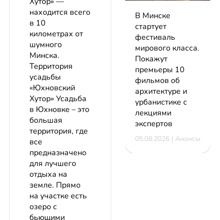
Хутор» —
находится всего
В Минске
в 10
стартует
километрах от
фестиваль
шумного
мирового класса.
Минска.
Покажут
Территория
премьеры 10
усадьбы
фильмов об
«Юхновский
архитектуре и
Хутор» Усадьба
урбанистике с
в Юхновке – это
лекциями
большая
экспертов
территория, где
05.08.2026 | Анонсы
все
предназначено
для лучшего
отдыха на
земле. Прямо
на участке есть
озеро с
бьющими