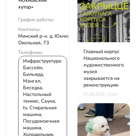
«Юхновский
хутор»
График работы:
Контакты:
Минский р-н. д. Юхновка ул.
Окольная, 73
Главный корпус
Телефоны:
Национального
Инфраструктура:
художественного
Бассейн,
музея
Бильярд,
закрывается на
Мангал,
реконструкцию
Беседка,
Настольный
07.08.2026 | Блог
теннис, Сауна,
tv, Стиральная
машина,
Посудомоечная
машина,
Холодильник,