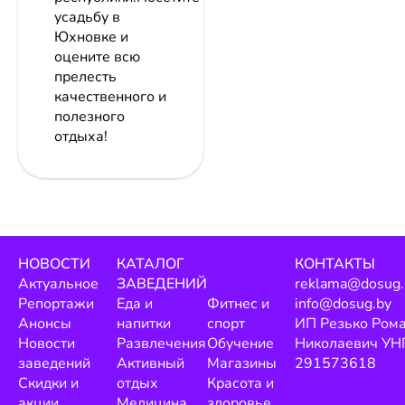
усадьбу в
Юхновке и
оцените всю
прелесть
качественного и
полезного
отдыха!
НОВОСТИ
КАТАЛОГ
КОНТАКТЫ
Актуальное
ЗАВЕДЕНИЙ
reklama@dosug.
Репортажи
Еда и
Фитнес и
info@dosug.by
Анонсы
напитки
спорт
ИП Резько Ром
Новости
Развлечения
Обучение
Николаевич УН
заведений
Активный
Магазины
291573618
Скидки и
отдых
Красота и
акции
Медицина
здоровье