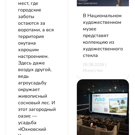
мест, где
городские
В Национальном
заботы
художественном
остаются за
музее
воротами, а вся
представят
территория
коллекцию из
окутана
художественного
хорошим
стекла
настроением.
Здесь даже
05.08.2026 |
воздух другой,
Искусство
ведь
агроусадьбу
окружает
живописный
сосновый лес. И
этот загородный
оазис —
усадьба
«Юхновский