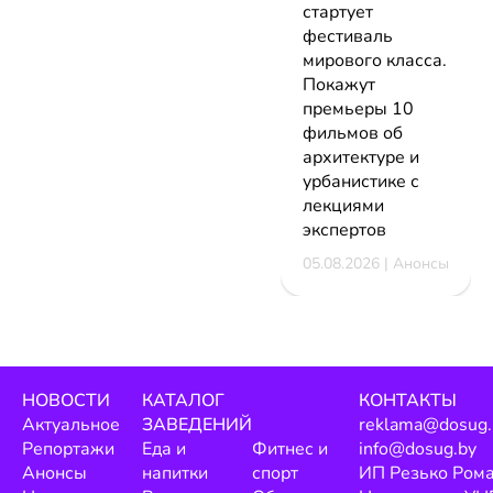
стартует
фестиваль
мирового класса.
Покажут
премьеры 10
фильмов об
архитектуре и
урбанистике с
лекциями
экспертов
05.08.2026 | Анонсы
НОВОСТИ
КАТАЛОГ
КОНТАКТЫ
Актуальное
ЗАВЕДЕНИЙ
reklama@dosug.
Репортажи
Еда и
Фитнес и
info@dosug.by
Анонсы
напитки
спорт
ИП Резько Ром