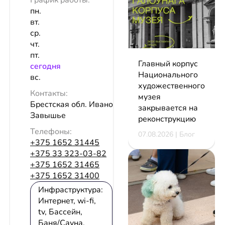
График работы:
пн.
вт.
ср.
чт.
пт.
Главный корпус
сeгодня
Национального
вс.
художественного
Контакты:
музея
Брестская обл. Ивановский р-н д.
закрывается на
Завышье
реконструкцию
Телефоны:
07.08.2026 | Блог
+375 1652 31445
+375 33 323-03-82
+375 1652 31465
+375 1652 31400
Инфраструктура:
Интернет, wi-fi,
tv, Бассейн,
Баня/Сауна,