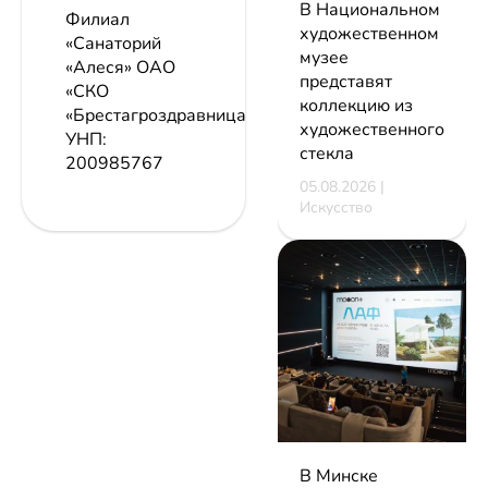
В Национальном
Филиал
художественном
«Санаторий
музее
«Алеся» ОАО
представят
«СКО
коллекцию из
«Брестагроздравница»
художественного
УНП:
стекла
200985767
05.08.2026 |
Искусство
В Минске