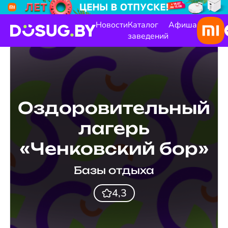
Новости
Каталог
Афиша
заведений
Оздоровительный
лагерь
«Ченковский бор»
Базы отдыха
4,3