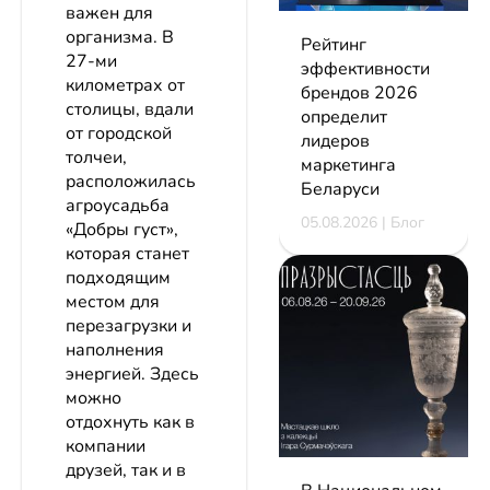
важен для
организма. В
Рейтинг
27-ми
эффективности
километрах от
брендов 2026
столицы, вдали
определит
от городской
лидеров
толчеи,
маркетинга
расположилась
Беларуси
агроусадьба
05.08.2026 | Блог
«Добры густ»,
которая станет
подходящим
местом для
перезагрузки и
наполнения
энергией. Здесь
можно
отдохнуть как в
компании
друзей, так и в