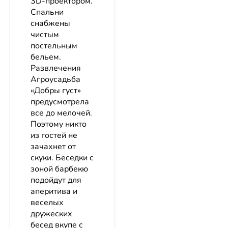
3D-проектором.
Спальни
снабжены
чистым
постельным
бельем.
Развлечения
Агроусадьба
«Добры густ»
предусмотрела
все до мелочей.
Поэтому никто
из гостей не
зачахнет от
скуки. Беседки с
зоной барбекю
подойдут для
аперитива и
веселых
дружеских
бесед вкупе с