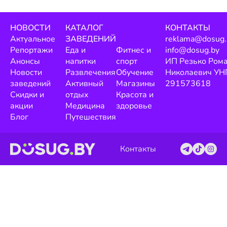
НОВОСТИ
КАТАЛОГ
КОНТАКТЫ
Актуальное
ЗАВЕДЕНИЙ
reklama@dosug.
Репортажи
Еда и
Фитнес и
info@dosug.by
Анонсы
напитки
спорт
ИП Резько Ром
Новости
Развлечения
Обучение
Николаевич УН
заведений
Активный
Магазины
291573618
Скидки и
отдых
Красота и
акции
Медицина
здоровье
Блог
Путешествия
Контакты