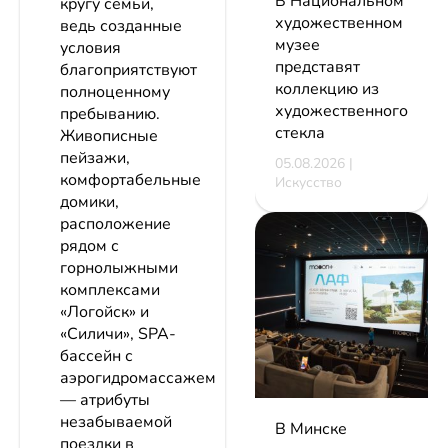
В Национальном
кругу семьи,
художественном
ведь созданные
музее
условия
представят
благоприятствуют
коллекцию из
полноценному
художественного
пребыванию.
стекла
Живописные
пейзажи,
05.08.2026 |
комфортабельные
Искусство
домики,
расположение
рядом с
горнолыжными
комплексами
«Логойск» и
«Силичи», SPA-
бассейн с
аэрогидромассажем
— атрибуты
незабываемой
В Минске
поездки в