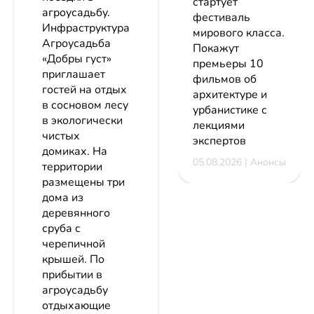
стартует
агроусадьбу.
фестиваль
Инфраструктура
мирового класса.
Агроусадьба
Покажут
«Добры густ»
премьеры 10
приглашает
фильмов об
гостей на отдых
архитектуре и
в сосновом лесу
урбанистике с
в экологически
лекциями
чистых
экспертов
домиках. На
05.08.2026 | Анонсы
территории
размещены три
дома из
деревянного
сруба с
черепичной
крышей. По
прибытии в
агроусадьбу
отдыхающие