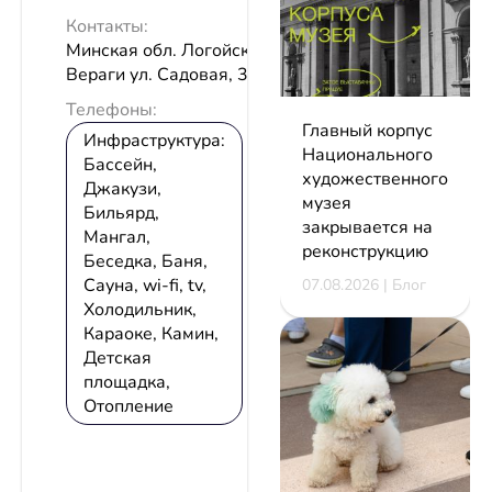
Контакты:
Минская обл. Логойский р-н д.
Вераги ул. Садовая, 3
Телефоны:
Главный корпус
Инфраструктура:
Национального
Бассейн,
художественного
Джакузи,
музея
Бильярд,
закрывается на
Мангал,
реконструкцию
Беседка, Баня,
Сауна, wi-fi, tv,
07.08.2026 | Блог
Холодильник,
Караоке, Камин,
Детская
площадка,
Отопление