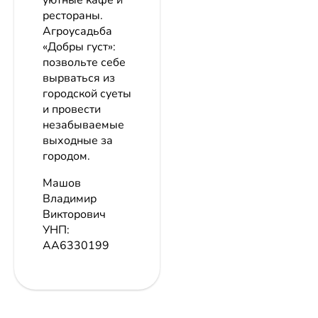
уютные кафе и
рестораны.
Агроусадьба
«Добры густ»:
позвольте себе
вырваться из
городской суеты
и провести
незабываемые
выходные за
городом.
Машов
Владимир
Викторович
УНП:
AA6330199