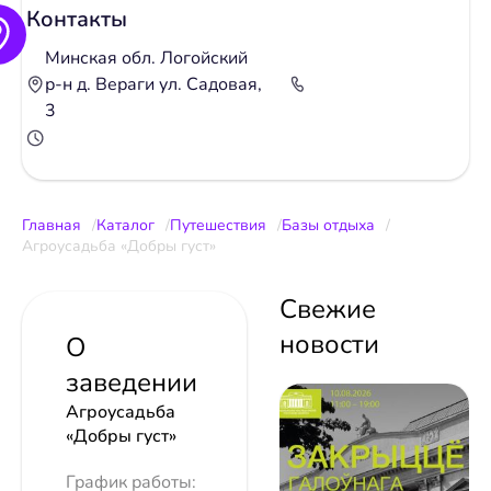
Контакты
Минская обл. Логойский
р-н д. Вераги ул. Садовая,
3
Главная
Каталог
Путешествия
Базы отдыха
Агроусадьба «Добры густ»
Свежие
новости
О
заведении
Агроусадьба
«Добры густ»
График работы: