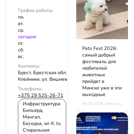
График работы:
пн.
вт.
ср.
сeгодня
пт.
Pets Fest 2026:
сб.
самый добрый
вс.
фестиваль для
Контакты:
любителей
Брест, Брестская обл., а.г.
животных
Клейники, ул. Вишневая, 7
пройдет в
Минске уже в эти
Телефоны:
выходные
+375 29 525-26-71
Инфраструктура:
06.08.2026 | Анонсы
Бильярд,
Мангал,
Беседка, wi-fi, tv,
Стиральная