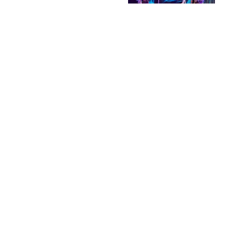
Выберем
народные марки
вместе:
заполните
анкеты премии
до 7 сентября!
04.08.2026 | Блог
НОВОСТИ
КАТАЛОГ
КОНТАКТЫ
Актуальное
ЗАВЕДЕНИЙ
reklama@dosug.
Репортажи
Еда и
Фитнес и
info@dosug.by