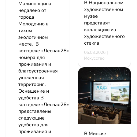
В Национальном
Малиновщина
художественном
недалеко от
музее
города
представят
Молодечно в
коллекцию из
тихом
художественного
экологичном
стекла
месте. В
коттедже «Лесная28» есть
05.08.2026 |
номера для
Искусство
проживания и
благоустроенная
ухоженная
территория.
Оснащение и
удобства В
коттедже «Лесная28»
представлены
следующие
удобства для
проживания и
В Минске