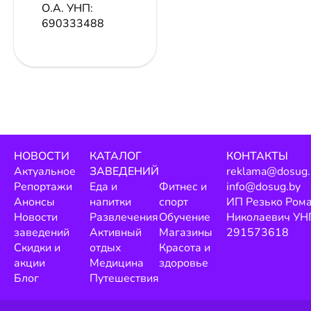
О.А.
УНП:
690333488
НОВОСТИ
КАТАЛОГ
КОНТАКТЫ
Актуальное
ЗАВЕДЕНИЙ
reklama@dosug.
Репортажи
Еда и
Фитнес и
info@dosug.by
Анонсы
напитки
спорт
ИП Резько Ром
Новости
Развлечения
Обучение
Николаевич УН
заведений
Активный
Магазины
291573618
Скидки и
отдых
Красота и
акции
Медицина
здоровье
Блог
Путешествия