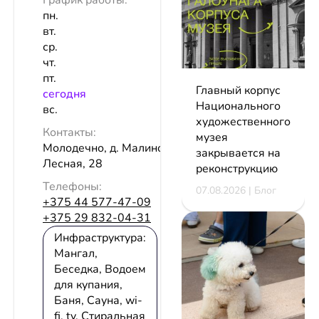
График работы:
пн.
вт.
ср.
чт.
пт.
Главный корпус
сeгодня
Национального
вс.
художественного
Контакты:
музея
Молодечно, д. Малиновщина, ул.
закрывается на
Лесная, 28
реконструкцию
Телефоны:
07.08.2026 | Блог
+375 44 577-47-09
+375 29 832-04-31
Инфраструктура:
Мангал,
Беседка, Водоем
для купания,
Баня, Сауна, wi-
fi, tv, Стиральная