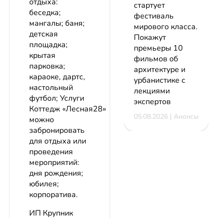
отдыха:
стартует
беседка;
фестиваль
мангалы; баня;
мирового класса.
детская
Покажут
площадка;
премьеры 10
крытая
фильмов об
парковка;
архитектуре и
караоке, дартс,
урбанистике с
настольный
лекциями
футбол; Услуги
экспертов
Коттедж «Лесная28»
05.08.2026 | Анонсы
можно
забронировать
для отдыха или
проведения
мероприятий:
дня рождения;
юбилея;
корпоратива.
ИП Крупник