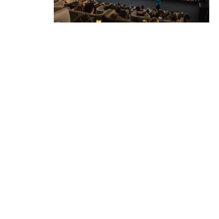
В Минске стартует фестиваль
мирового класса. Покажут
премьеры 10 фильмов об
архитектуре и урбанистике с
лекциями экспертов
05.08.2026 | Анонсы
КОНТАКТЫ
reklama@dosug.by
info@dosug.by
ИП Резько Роман Николаевич
УНП: 291573618