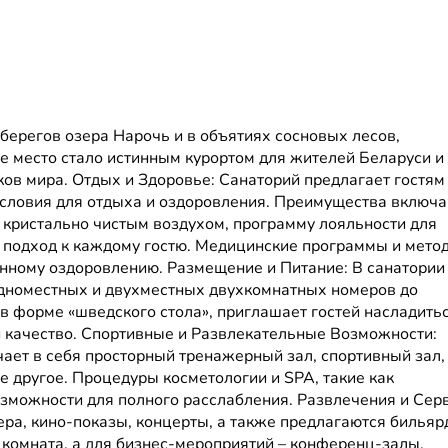
ерегов озера Нарочь и в объятиях сосновых лесов,
е место стало истинным курортом для жителей Беларуси и
лков мира. Отдых и Здоровье: Санаторий предлагает гостям
условия для отдыха и оздоровления. Преимущества включ
кристально чистым воздухом, программу лояльности для
 подход к каждому гостю. Медицинские программы и метод
нному оздоровлению. Размещение и Питание: В санатории
одноместных и двухместных двухкомнатных номеров до
в форме «шведского стола», приглашает гостей насладить
и качество. Спортивные и Развлекательные Возможности:
ает в себя просторный тренажерный зал, спортивный зал,
е другое. Процедуры косметологии и SPA, такие как
озможности для полного расслабления. Развлечения и Серв
ера, кино-показы, концерты, а также предлагаются бильяр
 комната, а для бизнес-мероприятий – конференц-залы.