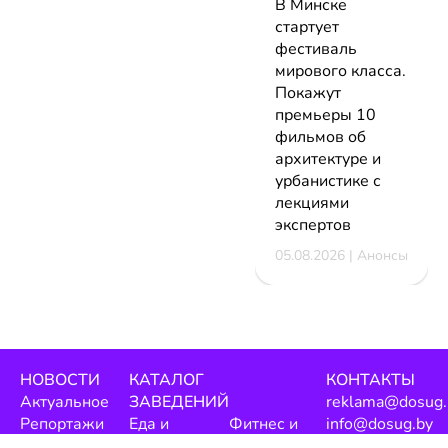
В Минске
стартует
фестиваль
мирового класса.
Покажут
премьеры 10
фильмов об
архитектуре и
урбанистике с
лекциями
экспертов
05.08.2026 | Анонсы
НОВОСТИ
КАТАЛОГ
КОНТАКТЫ
Актуальное
ЗАВЕДЕНИЙ
reklama@dosug.
Репортажи
Еда и
Фитнес и
info@dosug.by
Анонсы
напитки
спорт
ИП Резько Ром