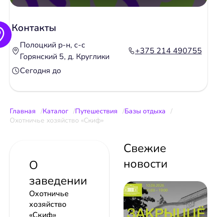
Контакты
Полоцкий р-н, с-с
+375 214 490755
Горянский 5, д. Круглики
Сегодня до
Главная
Каталог
Путешествия
Базы отдыха
Охотничье хозяйство «Скиф»
Свежие
новости
О
заведении
Охотничье
хозяйство
«Скиф»