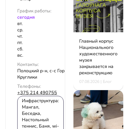
График работы:
сeгодня
вт.
ср.
чт.
Главный корпус
пт.
Национального
сб.
художественного
вс.
музея
Контакты:
закрывается на
Полоцкий р-н, с-с Горянский 5, д.
реконструкцию
Круглики
07.08.2026 | Блог
Телефоны:
+375 214 490755
Инфраструктура:
Мангал,
Беседка,
Настольный
теннис, Баня, wi-