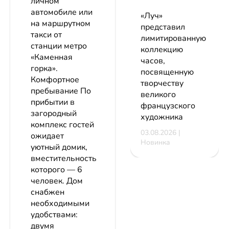
личном
автомобиле или
«Луч»
на маршрутном
представил
такси от
лимитированную
станции метро
коллекцию
«Каменная
часов,
горка».
посвященную
Комфортное
творчеству
пребывание По
великого
прибытии в
французского
загородный
художника
комплекс гостей
03.08.2026 |
ожидает
Новинка
уютный домик,
вместительность
которого — 6
человек. Дом
снабжен
необходимыми
удобствами:
двумя