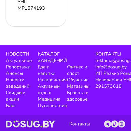
УНП:
МР1574193
НОВОСТИ
КАТАЛОГ
КОНТАКТЫ
Актуальное
ЗАВЕДЕНИЙ
reklama@dosug.
Репортажи
Еда и
Фитнес и
info@dosug.by
Анонсы
напитки
спорт
ИП Резько Ром
Новости
Развлечения
Обучение
Николаевич УН
заведений
Активный
Магазины
291573618
Скидки и
отдых
Красота и
акции
Медицина
здоровье
Блог
Путешествия
Контакты