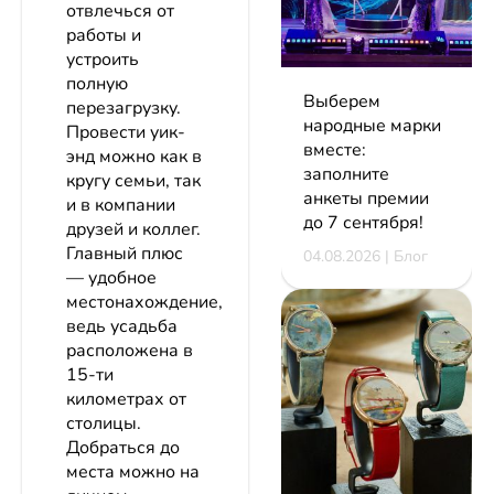
отвлечься от
работы и
устроить
полную
Выберем
перезагрузку.
народные марки
Провести уик-
вместе:
энд можно как в
заполните
кругу семьи, так
анкеты премии
и в компании
до 7 сентября!
друзей и коллег.
Главный плюс
04.08.2026 | Блог
— удобное
местонахождение,
ведь усадьба
расположена в
15-ти
километрах от
столицы.
Добраться до
места можно на