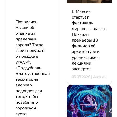
В Минске
стартует
Появились
фестиваль
мысли об
мирового класса.
отдыхе за
Покажут
пределами
премьеры 10
города? Тогда
фильмов об
стоит подумать
архитектуре и
о поездке в
урбанистике с
усадьбу
лекциями
«Поддубная».
экспертов
Благоустроенная
05.08.2026 | Анонсы
территория
здорово
подойдет для
того, чтобы
позабыть о
городской
суете,