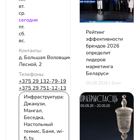
вт.
ср.
сeгодня
пт.
Рейтинг
сб.
эффективности
вс.
брендов 2026
Контакты:
определит
д. Большая Воловщина, пер.
лидеров
Лесной, 2
маркетинга
Беларуси
Телефоны:
+375 29 132-79-19
05.08.2026 | Блог
+375 29 751-12-13
Инфраструктура:
Джакузи,
Мангал,
Беседка,
Настольный
теннис, Баня, wi-
fi, tv,