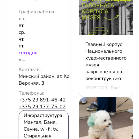
График работы:
пн.
вт.
ср.
чт.
Главный корпус
пт.
Национального
сeгодня
художественного
вс.
музея
Контакты:
закрывается на
Минский район, аг. Колодищи, ул.
реконструкцию
Верхняя, 3
07.08.2026 | Блог
Телефоны:
+375 29 691-46-42
+375 29 177-75-02
Инфраструктура:
Мангал, Баня,
Сауна, wi-fi, tv,
Стиральная