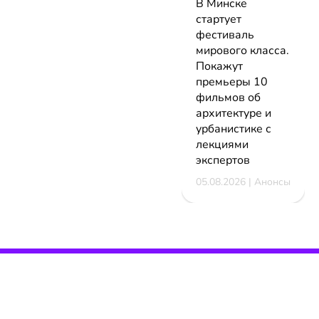
В Минске
стартует
фестиваль
мирового класса.
Покажут
премьеры 10
фильмов об
архитектуре и
урбанистике с
лекциями
экспертов
05.08.2026 | Анонсы
НОВОСТИ
КАТАЛОГ
КОНТАКТЫ
Актуальное
ЗАВЕДЕНИЙ
reklama@dosug.
Репортажи
Еда и
Фитнес и
info@dosug.by
Анонсы
напитки
спорт
ИП Резько Ром