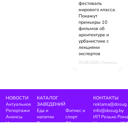
фестиваль
мирового класса.
Покажут
премьеры 10
фильмов об
архитектуре и
урбанистике с
лекциями
экспертов
05.08.2026 | Анонсы
НОВОСТИ
КАТАЛОГ
КОНТАКТЫ
Актуальное
ЗАВЕДЕНИЙ
reklama@dosug.
Репортажи
Еда и
Фитнес и
info@dosug.by
Анонсы
напитки
спорт
ИП Резько Ром
Новости
Развлечения
Обучение
Николаевич УН