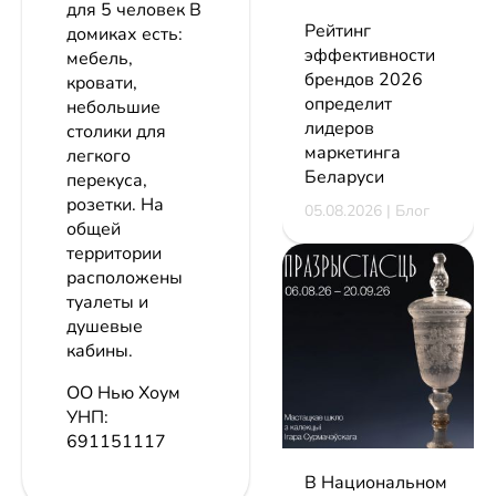
для 5 человек В
Рейтинг
домиках есть:
эффективности
мебель,
брендов 2026
кровати,
определит
небольшие
лидеров
столики для
маркетинга
легкого
Беларуси
перекуса,
розетки. На
05.08.2026 | Блог
общей
территории
расположены
туалеты и
душевые
кабины.
ОО Нью Хоум
УНП:
691151117
В Национальном