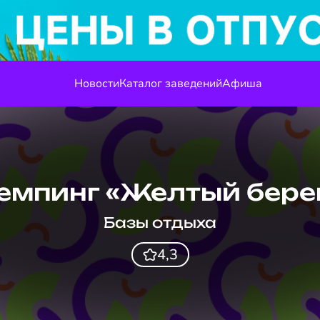
Новости
Каталог заведений
Афиша
емпинг «Желтый бере
Базы отдыха
4,3