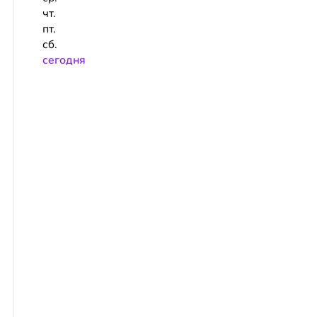
чт.
пт.
сб.
сeгодня