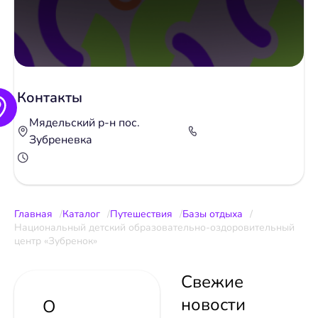
Контакты
Мядельский р-н пос.
Зубреневка
Главная
Каталог
Путешествия
Базы отдыха
Национальный детский образовательно-оздоровительный
центр «Зубренок»
Свежие
новости
О