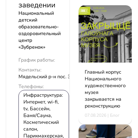
заведении
Национальный
детский
образовательно-
оздоровительный
центр
«Зубренок»
График работы:
Контакты:
Главный корпус
Мядельский р-н пос. Зубреневка
Национального
художественного
Телефоны:
музея
Инфраструктура:
закрывается на
Интернет, wi-fi,
реконструкцию
tv, Бассейн,
Баня/Сауна,
07.08.2026 | Блог
Косметический
салон,
Парикмахерская,