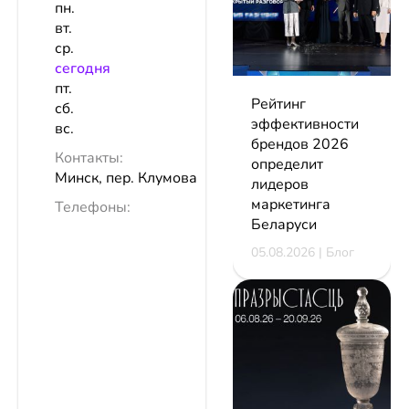
пн.
вт.
ср.
сeгодня
пт.
Рейтинг
сб.
эффективности
вс.
брендов 2026
Контакты:
определит
Минск, пер. Клумова
лидеров
маркетинга
Телефоны:
Беларуси
05.08.2026 | Блог