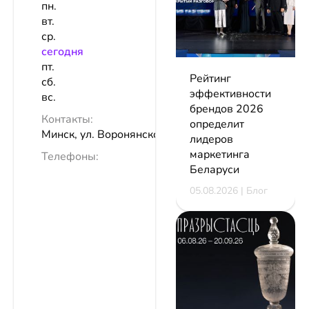
пн.
вт.
ср.
сeгодня
пт.
Рейтинг
сб.
эффективности
вс.
брендов 2026
Контакты:
определит
Минск, ул. Воронянского
лидеров
маркетинга
Телефоны:
Беларуси
05.08.2026 | Блог