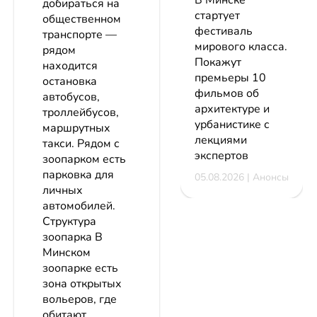
В Минске
добираться на
стартует
общественном
фестиваль
транспорте —
мирового класса.
рядом
Покажут
находится
премьеры 10
остановка
фильмов об
автобусов,
архитектуре и
троллейбусов,
урбанистике с
маршрутных
лекциями
такси. Рядом с
экспертов
зоопарком есть
парковка для
05.08.2026 | Анонсы
личных
автомобилей.
Структура
зоопарка В
Минском
зоопарке есть
зона открытых
вольеров, где
обитают