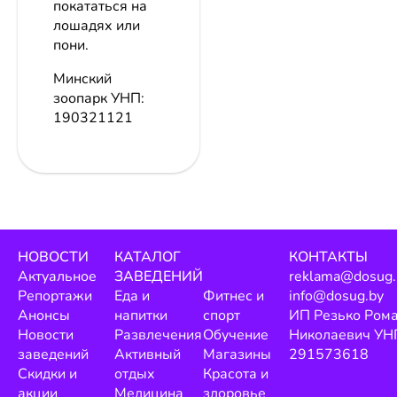
покататься на
лошадях или
пони.
Минский
зоопарк
УНП:
190321121
НОВОСТИ
КАТАЛОГ
КОНТАКТЫ
Актуальное
ЗАВЕДЕНИЙ
reklama@dosug.
Репортажи
Еда и
Фитнес и
info@dosug.by
Анонсы
напитки
спорт
ИП Резько Ром
Новости
Развлечения
Обучение
Николаевич УН
заведений
Активный
Магазины
291573618
Скидки и
отдых
Красота и
акции
Медицина
здоровье