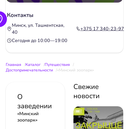
Контакты
Минск, ул. Ташкентская,
+375 17 340-23-97
40
Сегодня до 10:00—19:00
Главная
Каталог
Путешествия
Достопримечательности
«Минский зоопарк»
Свежие
новости
О
заведении
«Минский
зоопарк»