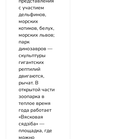
представления
с участием
дельфинов,
морских
котиков, белух,
морских львов;
парк
динозавров —
скульптуры
гигантских
рептилий
двигаются,
рычат. В
открытой части
зоопарка в
теплое время
года работает
«Вясковая
сядзiба» —
площадка, где
можно