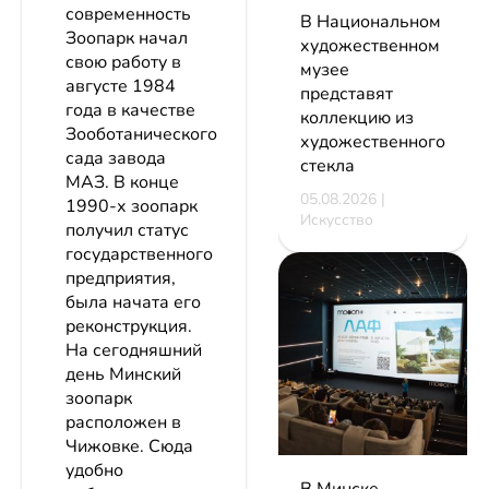
современность
В Национальном
Зоопарк начал
художественном
свою работу в
музее
августе 1984
представят
года в качестве
коллекцию из
Зооботанического
художественного
сада завода
стекла
МАЗ. В конце
05.08.2026 |
1990-х зоопарк
Искусство
получил статус
государственного
предприятия,
была начата его
реконструкция.
На сегодняшний
день Минский
зоопарк
расположен в
Чижовке. Сюда
удобно